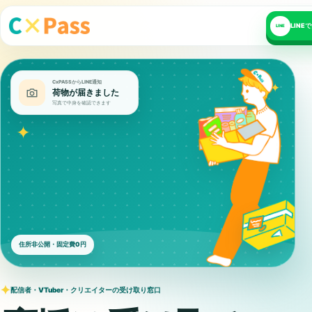
LIN
LINE
CxPASSからLINE通知
✦
荷物が届きました
写真で中身を確認できます
✦
住所非公開・固定費0円
✦
配信者・VTuber・クリエイターの受け取り窓口