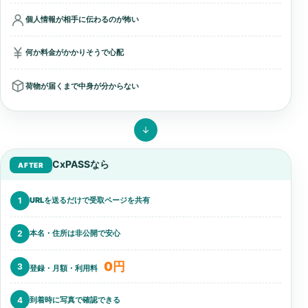
個人情報が相手に伝わるのが怖い
何か料金がかかりそうで心配
荷物が届くまで中身が分からない
CxPASSなら
AFTER
1
URLを送るだけで受取ページを共有
2
本名・住所は非公開で安心
0円
3
登録・月額・利用料
4
到着時に写真で確認できる