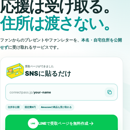
応援は受け取る。
住所は渡さない。
ファンからのプレゼントやファンレターを、
本名・自宅住所を公開
せず
に受け取れるサービスです。
受取ページができました
SNSに貼るだけ
connectpass.jp/
your-name
住所非公開
固定費0円
Amazonの商品も受け取れる
LINEで受取ページを無料作成
LINE