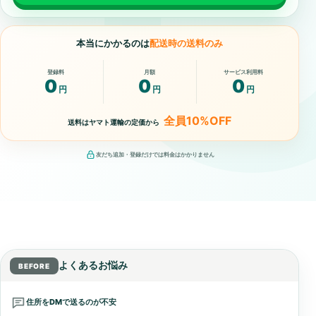
本当にかかるのは
配送時の送料のみ
登録料
月額
サービス利用料
0
0
0
円
円
円
全員10%OFF
送料はヤマト運輸の定価から
友だち追加・登録だけでは料金はかかりません
よくあるお悩み
BEFORE
従来の受け取り方法とCxPASSの比較
住所をDMで送るのが不安