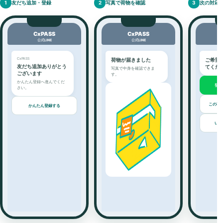
1
友だち追加・登録
2
写真で荷物を確認
3
次の対応
CxPASS
CxPASS
公式LINE
公式LINE
CxPASS
荷物が届きました
ご希望
友だち追加ありがとう
てくだ
写真で中身を確認できま
ございます
す。
かんたん登録へ進んでくだ
登録
さい。
この荷
かんたん登録する
いっ